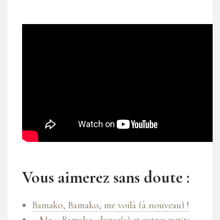
Vous aimerez sans doute :
Bamako, Bamako, me voilà (à nouveau) !
« Ma » Bamako, danse(s) et autres petits