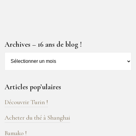
Archives – 16 ans de blog !
Archives
–
16
ans
Articles pop’ulaires
de
blog
Découvrir Turin !
!
Acheter du thé à Shanghai
Bamako !