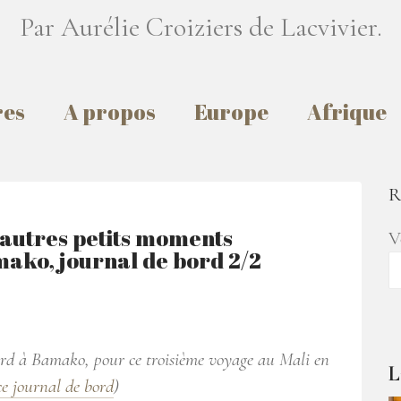
Par Aurélie Croiziers de Lacvivier.
res
A propos
Europe
Afrique
R
 autres petits moments
V
mako, journal de bord 2/2
 bord à Bamako, pour ce troisième voyage au Mali en
L
ce journal de bord
)