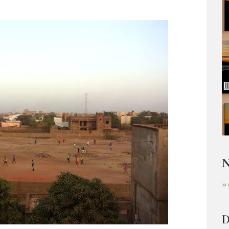
N
»
D