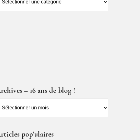
es
ticles
rchives – 16 ans de blog !
rchives
6
ns
rticles pop’ulaires
e