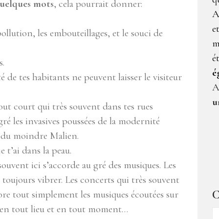
uelques mots
, cela pourrait donner:
A
.
e
ollution, les embouteillages, et le souci de
m
é
s.
é
ité de tes habitants ne peuvent laisser le visiteur
A
u
out court qui très souvent dans tes rues
gré les invasives poussées de la modernité
n du moindre Malien.
t’ai dans la peau.
ouvent ici s’accorde au gré des musiques. Les
toujours vibrer. Les concerts qui très souvent
C
re tout simplement les musiques écoutées sur
es en tout lieu et en tout moment…
C