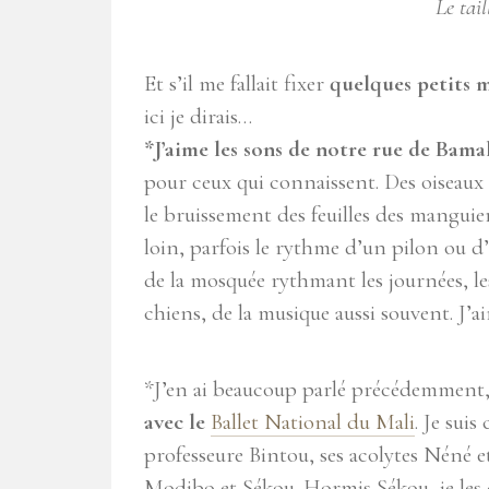
Le tai
Et s’il me fallait fixer
quelques petits 
ici je dirais…
*J’aime les sons de notre rue de Bama
pour ceux qui connaissent. Des oiseaux q
le bruissement des feuilles des manguier
loin, parfois le rythme d’un pilon ou d
de la mosquée rythmant les journées, le
chiens, de la musique aussi souvent. J’
*J’en ai beaucoup parlé précédemment
avec le
Ballet National du Mali
. Je sui
professeure Bintou, ses acolytes Néné 
Modibo et Sékou. Hormis Sékou, je les co