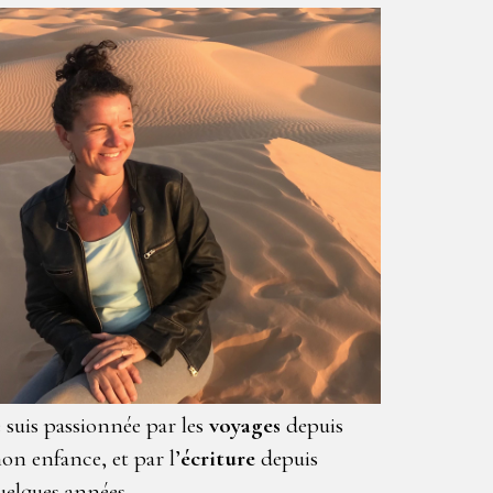
e suis passionnée par les
voyages
depuis
on enfance, et par l’
écriture
depuis
uelques années.