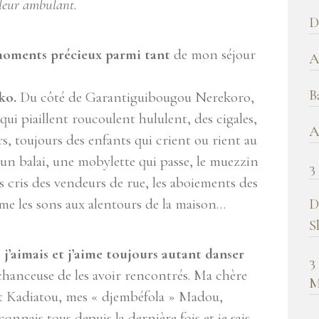
lleur ambulant.
b
D
!
moments précieux parmi tant
de mon séjour
A
B
ko.
Du côté de Garantiguibougou Nerekoro,
ui piaillent roucoulent hululent, des cigales,
A
s, toujours des enfants qui crient ou rient au
’un balai, une mobylette qui passe, le muezzin
3
s cris des vendeurs de rue, les aboiements des
D
aime les sons aux alentours de la maison…
S
,
j’aimais et j’aime toujours autant danser
3
s chanceuse de les avoir rencontrés. Ma chère
M
et Kadiatou, mes « djembéfola » Madou,
nnais tous depuis la dernière fois et je sais