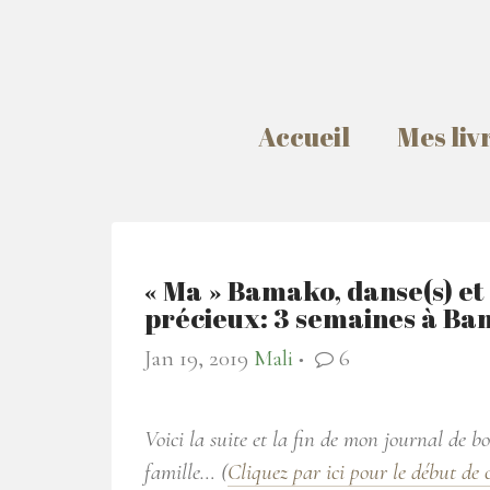
Accueil
Mes liv
« Ma » Bamako, danse(s) et
précieux: 3 semaines à Ba
Jan 19, 2019
Mali
6
●
Voici la suite et la fin de mon journal de
famille… (
Cliquez par ici pour le début de 