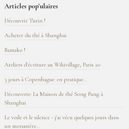
ans
Articles pop’ulaires
de
blog
Découvrir Turin !
!
Acheter du thé à Shanghai
Bamako !
Ateliers d'écriture au Wikivillage, Paris 20
3 jours à Copenhague: en pratique…
Découverte: La Maison de thé Song Fang à
Shanghai
Le voile et le silence - j'ai vécu quelques jours dans
un monastère...