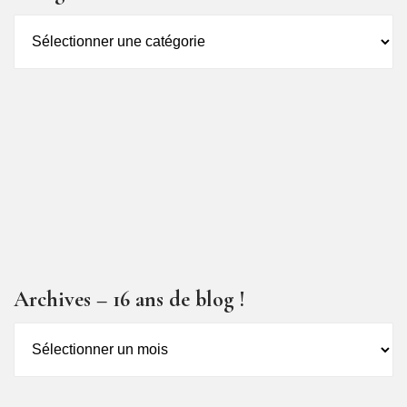
Catégorie
des
articles
Archives – 16 ans de blog !
Archives
–
16