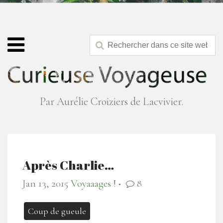
Par Aurélie Croiziers de Lacvivier.
Après Charlie…
Jan 13, 2015
Voyaaages !
8
●
Coup de gueule