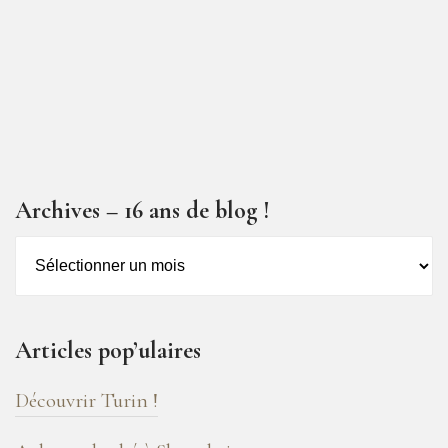
Archives – 16 ans de blog !
Archives
–
16
ans
Articles pop’ulaires
de
blog
Découvrir Turin !
!