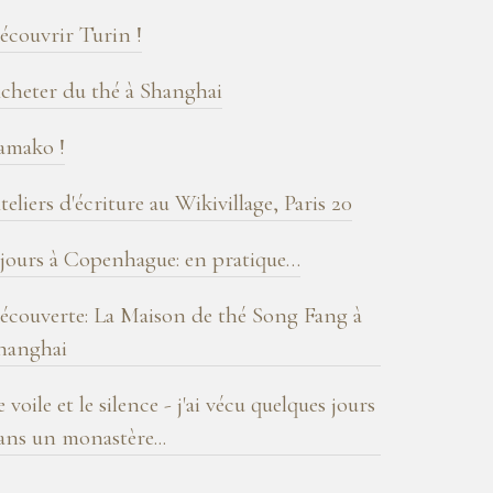
log
écouvrir Turin !
cheter du thé à Shanghai
amako !
teliers d'écriture au Wikivillage, Paris 20
 jours à Copenhague: en pratique…
écouverte: La Maison de thé Song Fang à
hanghai
e voile et le silence - j'ai vécu quelques jours
ans un monastère...