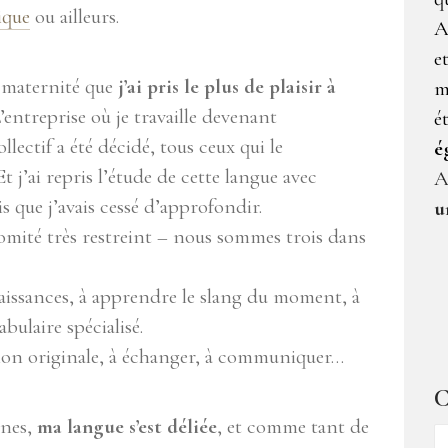
ique
ou ailleurs.
A
e
 maternité que
j’ai pris le plus de plaisir à
m
L’entreprise où je travaille devenant
é
lectif a été décidé, tous ceux qui le
é
Et j’ai repris l’étude de cette langue avec
A
is que j’avais cessé d’approfondir.
u
mité très restreint – nous sommes trois dans
aissances, à apprendre le slang du moment, à
bulaire spécialisé.
sion originale, à échanger, à communiquer…
C
nnes,
ma langue s’est déliée
, et comme tant de
C