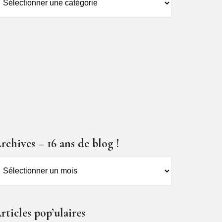
es
ticles
rchives – 16 ans de blog !
rchives
6
ns
rticles pop’ulaires
e