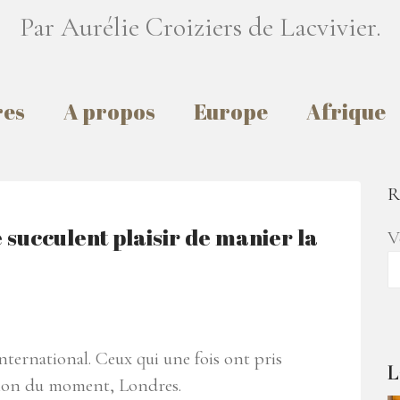
Par Aurélie Croiziers de Lacvivier.
res
A propos
Europe
Afrique
R
e succulent plaisir de manier la
V
international. Ceux qui une fois ont pris
L
tion du moment, Londres.