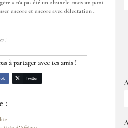
gère » n’a pas été un obstacle, mais un pont
d
anser encore et encore avec délectation
…
ar
es !
pas à partager avec tes amis !
ook
Twitter
A
A
 :
–
1
a
lité
A
d
« Voix d’Afrique »