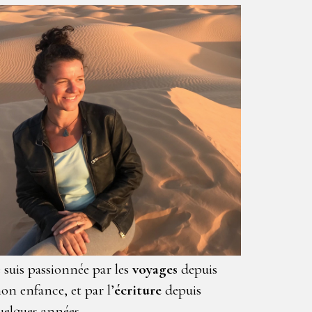
e suis passionnée par les
voyages
depuis
on enfance, et par l’
écriture
depuis
uelques années.