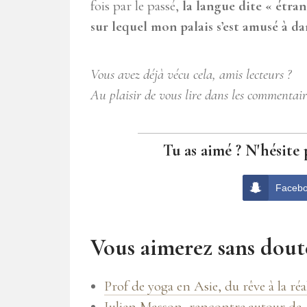
fois par le passé,
la langue dite « étran
sur lequel mon palais s’est amusé à d
Vous avez déjà vécu cela, amis lecteurs ?
Au plaisir de vous lire dans les commentair
Tu as aimé ? N'hésite 
Faceb
Vous aimerez sans doute
Prof de yoga en Asie, du rêve à la réa
Julien Masson, rencontre autour de 