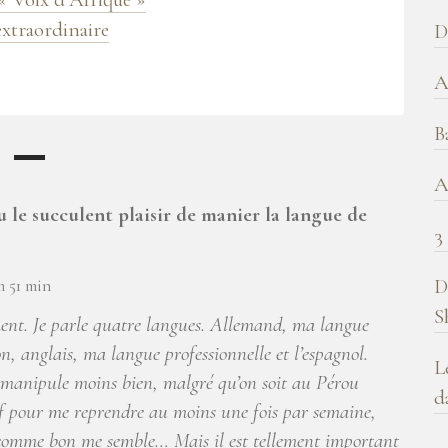
b
extraordinaire
D
!
A
B
A
u le succulent plaisir de manier la langue de
3
D
h 51 min
S
ment. Je parle quatre langues. Allemand, ma langue
, anglais, ma langue professionnelle et l’espagnol.
L
a manipule moins bien, malgré qu’on soit au Pérou
d
of pour me reprendre au moins une fois par semaine,
e comme bon me semble… Mais il est tellement important