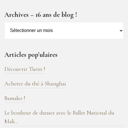
Archives – 16 ans de blog !
Archives
–
16
ans
Articles pop’ulaires
de
blog
Découvrir Turin !
!
Acheter du thé à Shanghai
Bamako !
Le bonheur de danser avec le Ballet National du
Mali...