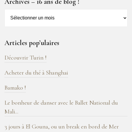
Archives – 16 ans de blog !
Archives
–
16
ans
Articles pop’ulaires
de
blog
Découvrir Turin !
!
Acheter du thé à Shanghai
Bamako !
Le bonheur de danser avec le Ballet National du
Mali...
3 jours à El Gouna, ou un break en bord de Mer