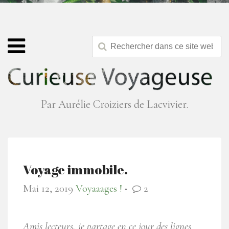
Par Aurélie Croiziers de Lacvivier.
Voyage immobile.
Mai 12, 2019
Voyaaages !
2
●
Amis lecteurs, je partage en ce jour des lignes