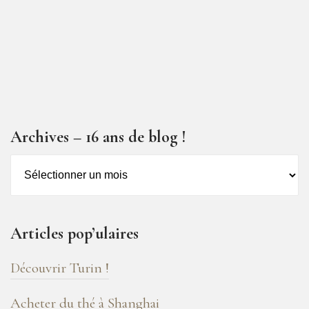
Archives – 16 ans de blog !
Archives
–
16
ans
Articles pop’ulaires
de
blog
Découvrir Turin !
!
Acheter du thé à Shanghai