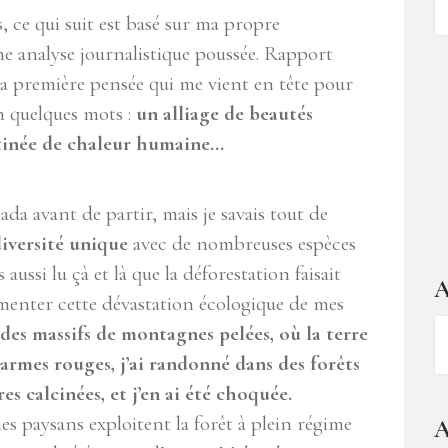
d
ce qui suit est basé sur ma propre
ar
une analyse journalistique poussée. Rapport
a première pensée qui me vient en tête pour
n quelques mots :
un alliage de beautés
âtinée de chaleur humaine…
da avant de partir, mais je savais tout de
diversité unique
avec de nombreuses espèces
aussi lu çà et là que la déforestation faisait
A
rimenter cette dévastation écologique de mes
A
é des massifs de montagnes pelées, où la terre
–
 larmes rouges, j’ai randonné dans des forêts
1
es calcinées, et j’en ai été choquée.
a
es paysans exploitent la forêt à plein régime
A
d