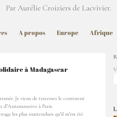
Par Aurélie Croiziers de Lacvivier.
res
A propos
Europe
Afrique
R
olidaire à Madagascar
V
erranée. Je viens de traverser le continent
t d’Antananarivo à Paris.
L
yage les plus inattendues qu’il m’est été