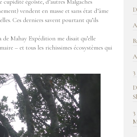
e cupidité égoïste, d’autres Malgaches
b
D
ement) vendent en masse et sans état d’âme
!
elles. Ces derniers savent pourtant qu’ils
A
a de Mahay Expédition me disait qu’elle
B
imaire – et tous les richissimes écosystèmes qui
A
3
D
S
3
M