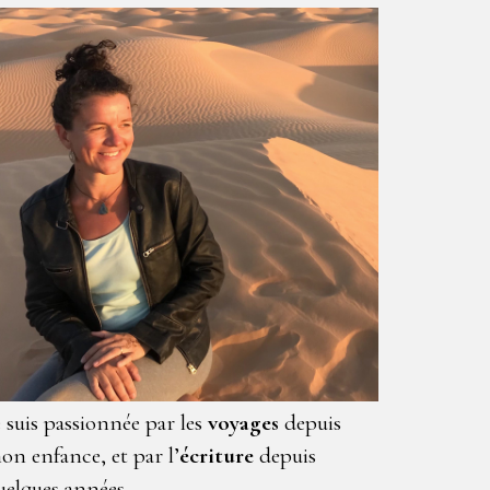
e suis passionnée par les
voyages
depuis
on enfance, et par l’
écriture
depuis
uelques années.