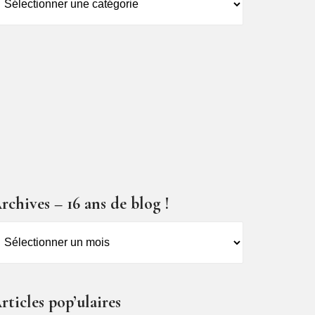
es
ticles
rchives – 16 ans de blog !
rchives
6
ns
rticles pop’ulaires
e