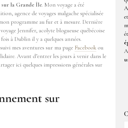
 sur la Grande Île
. Mon voyage a été
A
tion, agence de voyages malgache spécialisée
e
rt mon programme au fur et à mesure. Dernière
m
 voyage Jennifer, acolyte blogueuse québécoise
é
 fois à Dublin il y a quelques années.
é
 suivi mes aventures sur ma page
Facebook
ou
A
daire. Avant d’entrer les jours à venir dans le
u
artager ici quelques impressions générales sur
onnement sur
C
C