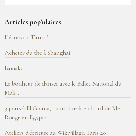
16
ans
Articles pop’ulaires
de
blog
Découvrir Turin !
!
Acheter du thé à Shanghai
Bamako !
Le bonheur de danser avec le Ballet National du
Mali...
3 jours à El Gouna, ou un break en bord de Mer
Rouge en Egypte
Ateliers d'écriture au Wikivillage, Paris 20