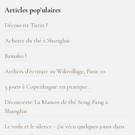
ans
Articles pop’ulaires
de
blog
Découvrir Turin !
!
Acheter du thé à Shanghai
Bamako !
Ateliers d'écriture au Wikivillage, Paris 20
3 jours à Copenhague: en pratique…
Découverte: La Maison de thé Song Fang à
Shanghai
Le voile et le silence - j'ai vécu quelques jours dans