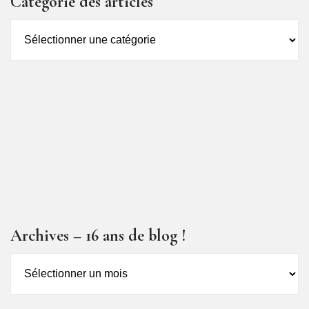
Catégorie des articles
Catégorie
des
articles
Archives – 16 ans de blog !
Archives
–
16