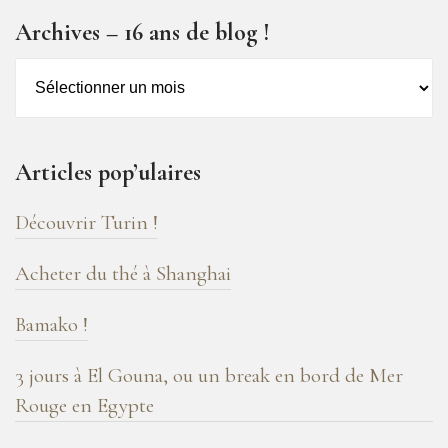
Archives – 16 ans de blog !
Archives
–
16
ans
Articles pop’ulaires
de
blog
Découvrir Turin !
!
Acheter du thé à Shanghai
Bamako !
3 jours à El Gouna, ou un break en bord de Mer
Rouge en Egypte