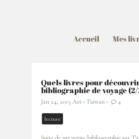
Accueil
Mes liv
Quels livres pour découvri
bibliographie de voyage (2/
Jan 24, 2013
Art
Taiwan
4
●
●
lecture
Suite
de ma petite bibliographie sur Ta