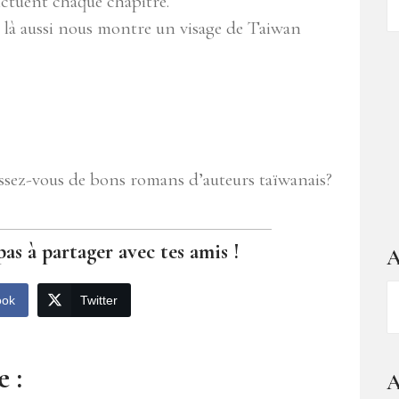
nctuent chaque chapitre.
d
 là aussi nous montre un visage de Taiwan
ar
issez-vous de bons romans d’auteurs taïwanais?
pas à partager avec tes amis !
A
A
ook
Twitter
–
1
a
 :
A
d