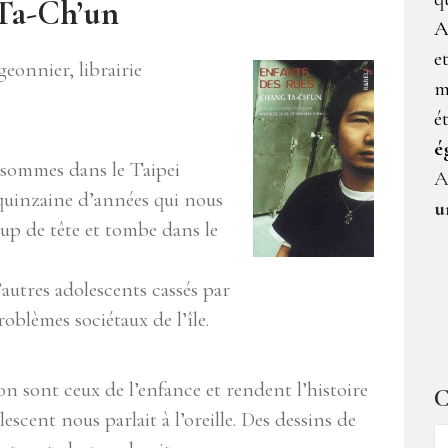
Ta-Ch’un
A
e
igeonnier, librairie
m
é
é
 sommes dans le Taipei
A
 quinzaine d’années qui nous
u
coup de tête et tombe dans le
’autres adolescents cassés par
roblèmes sociétaux de l’île.
ion sont ceux de l’enfance et rendent l’histoire
C
scent nous parlait à l’oreille. Des dessins de
C