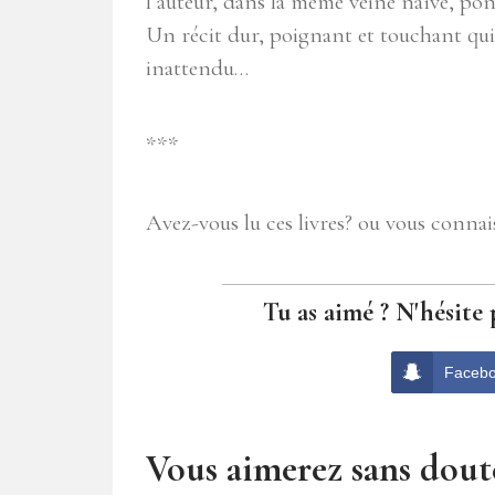
l’auteur, dans la même veine naïve, po
Un récit dur, poignant et touchant qui
inattendu…
***
Avez-vous lu ces livres? ou vous conna
Tu as aimé ? N'hésite 
Faceb
Vous aimerez sans doute