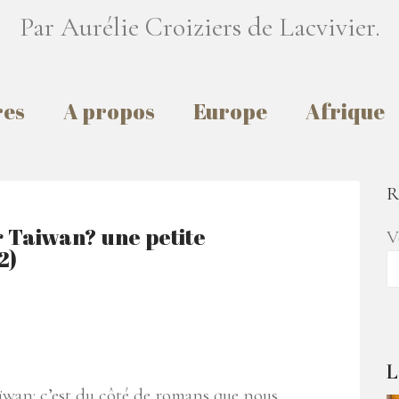
Par Aurélie Croiziers de Lacvivier.
res
A propos
Europe
Afrique
R
r Taiwan? une petite
V
2)
L
ïwan: c’est du côté de romans que nous