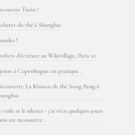
log
écouvrir Turin !
cheter du thé à Shanghai
amako !
teliers d'écriture au Wikivillage, Paris 20
 jours à Copenhague: en pratique…
écouverte: La Maison de thé Song Fang à
hanghai
e voile et le silence - j'ai vécu quelques jours
ans un monastère...