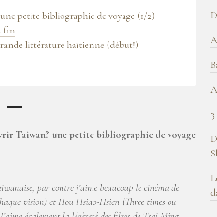
b
D
une petite bibliographie de voyage (1/2)
!
 fin
A
grande littérature haïtienne (début!)
B
A
3
vrir Taiwan? une petite bibliographie de voyage
D
S
L
 taiwanaise, par contre j’aime beaucoup le cinéma de
d
haque vision) et Hou Hsiao-Hsien (Three times ou
J’aime également la légèreté des films de Tsai Ming