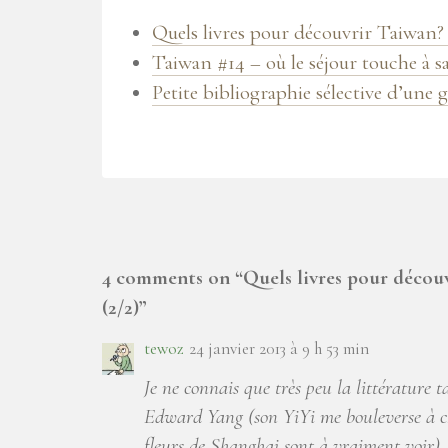
Quels livres pour découvrir Taiwan? 
Taiwan #14 – où le séjour touche à sa
Petite bibliographie sélective d’une 
4 comments on “
Quels livres pour décou
(2/2)
”
tewoz
24 janvier 2013 à 9 h 53 min
Je ne connais que très peu la littérature
Edward Yang (son YiYi me bouleverse à c
fleurs de Shanghai sont à vraiment voir). 