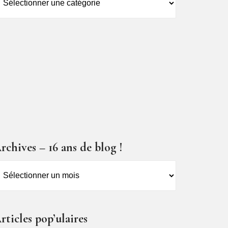
es
ticles
rchives – 16 ans de blog !
rchives
6
ns
rticles pop’ulaires
e