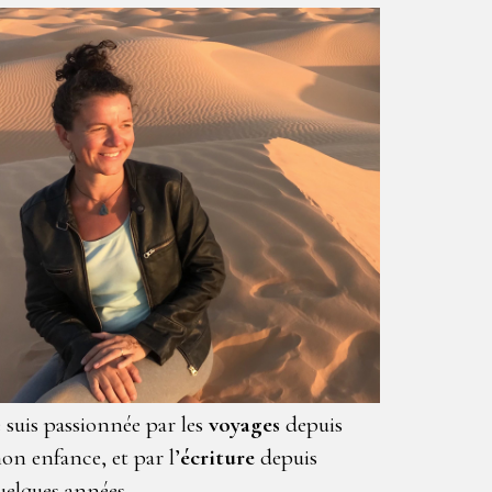
e suis passionnée par les
voyages
depuis
on enfance, et par l’
écriture
depuis
uelques années.