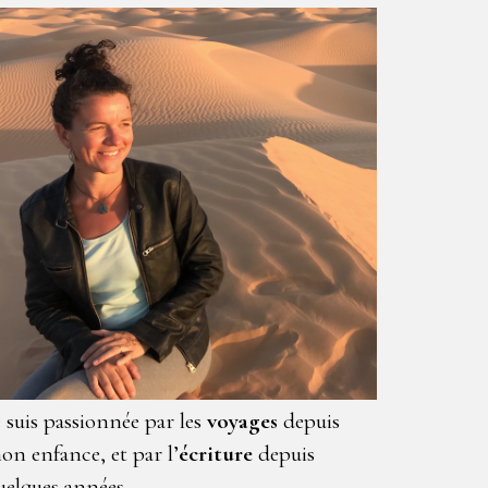
e suis passionnée par les
voyages
depuis
on enfance, et par l’
écriture
depuis
uelques années.