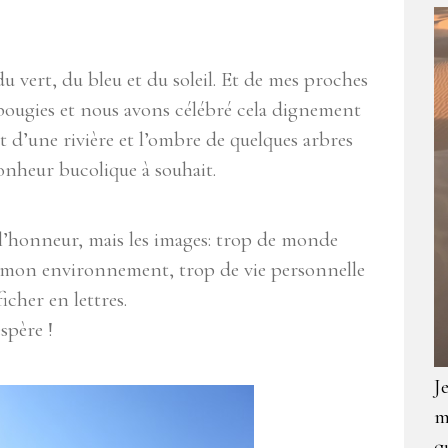
u vert, du bleu et du soleil. Et de mes proches
0 bougies et nous avons célébré cela dignement
t d’une rivière et l’ombre de quelques arbres
nheur bucolique à souhait.
 l’honneur, mais les images: trop de monde
 mon environnement, trop de vie personnelle
icher en lettres.
espère !
J
m
q