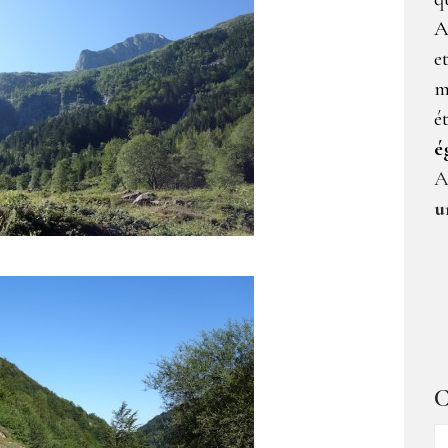
A
e
m
é
é
A
u
C
C