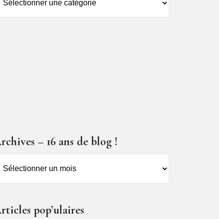
es
ticles
rchives – 16 ans de blog !
rchives
6
ns
rticles pop’ulaires
e