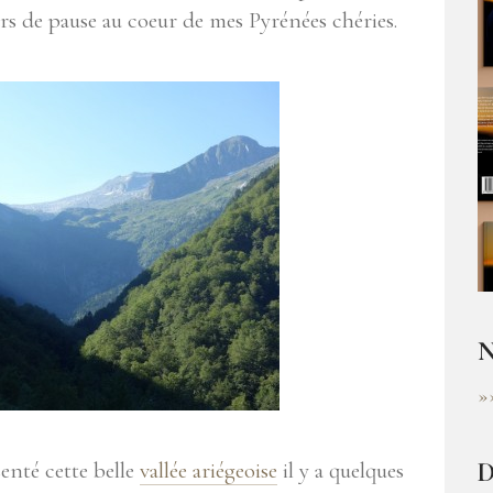
urs de pause au coeur de mes Pyrénées chéries.
N
»
D
senté cette belle
vallée ariégeoise
il y a quelques