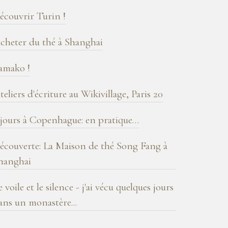
log
écouvrir Turin !
cheter du thé à Shanghai
amako !
teliers d'écriture au Wikivillage, Paris 20
 jours à Copenhague: en pratique…
écouverte: La Maison de thé Song Fang à
hanghai
e voile et le silence - j'ai vécu quelques jours
ans un monastère...