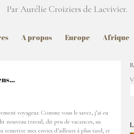
Par Aurélie Croiziers de Lacvivier.
res
A propos
Europe
Afrique
R
iens…
V
èrement voyageur. Comme vous le savez, j’ai eu
 dit nouveau travail, dit peu de vacances, au
L
 remettre mes envies d’ailleurs à plus tard, et