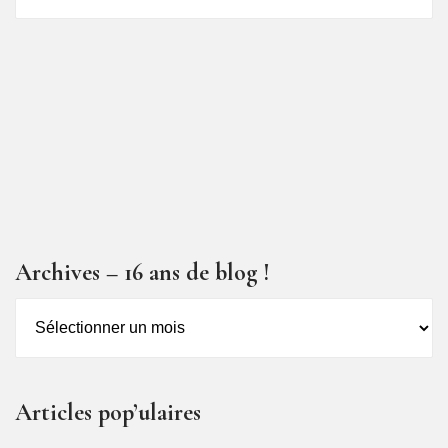
articles
Archives – 16 ans de blog !
Archives
–
16
ans
Articles pop’ulaires
de