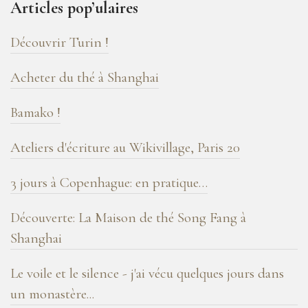
Articles pop’ulaires
de
blog
Découvrir Turin !
!
Acheter du thé à Shanghai
Bamako !
Ateliers d'écriture au Wikivillage, Paris 20
3 jours à Copenhague: en pratique…
Découverte: La Maison de thé Song Fang à
Shanghai
Le voile et le silence - j'ai vécu quelques jours dans
un monastère...