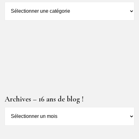
Catégorie
des
articles
Archives – 16 ans de blog !
Archives
–
16
ans