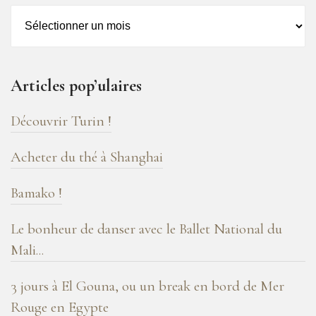
Archives
–
16
ans
Articles pop’ulaires
de
blog
Découvrir Turin !
!
Acheter du thé à Shanghai
Bamako !
Le bonheur de danser avec le Ballet National du
Mali...
3 jours à El Gouna, ou un break en bord de Mer
Rouge en Egypte