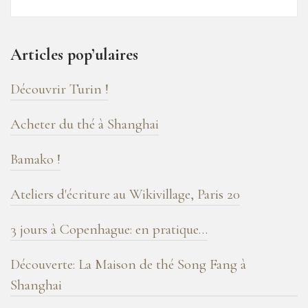
–
16
ans
Articles pop’ulaires
de
blog
Découvrir Turin !
!
Acheter du thé à Shanghai
Bamako !
Ateliers d'écriture au Wikivillage, Paris 20
3 jours à Copenhague: en pratique…
Découverte: La Maison de thé Song Fang à
Shanghai