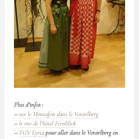
Plus d’infos :
–
sur le Montafon dans le Vorarlberg
–
le site de l’hôtel Fernblick
–
TGV Lyria
pour aller dans le Vorarlberg en