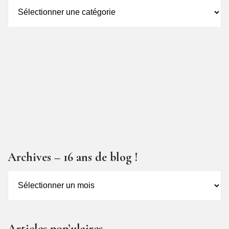
Catégorie
des
articles
Archives – 16 ans de blog !
Archives
–
16
ans
Articles pop’ulaires