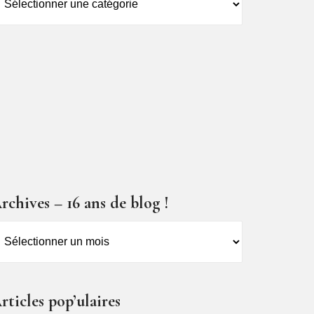
es
ticles
rchives – 16 ans de blog !
rchives
6
ns
rticles pop’ulaires
e