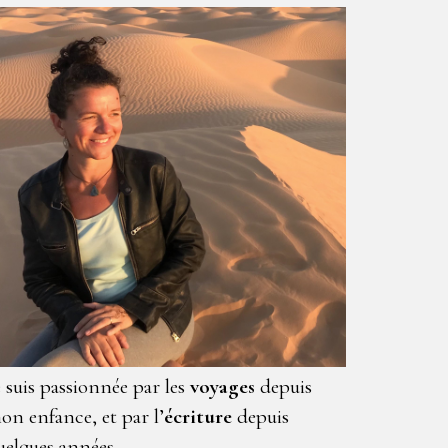
e suis passionnée par les
voyages
depuis
on enfance, et par l’
écriture
depuis
uelques années.