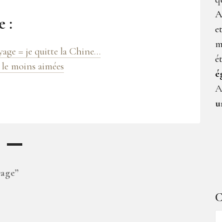
A
 :
e
m
yage = je quitte la Chine…
é
i le moins aimées
é
A
u
yage
”
C
C