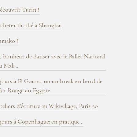
log
écouvrir Turin !
cheter du thé à Shanghai
amako !
e bonheur de danser avec le Ballet National
u Mali...
 jours à El Gouna, ou un break en bord de
er Rouge en Egypte
teliers d'écriture au Wikivillage, Paris 20
 jours à Copenhague: en pratique…