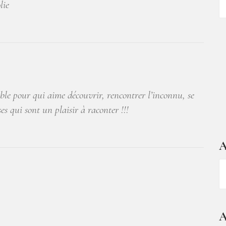
lie
d
ar
le pour qui aime découvrir, rencontrer l’inconnu, se
es qui sont un plaisir à raconter !!!
A
A
–
1
a
A
d