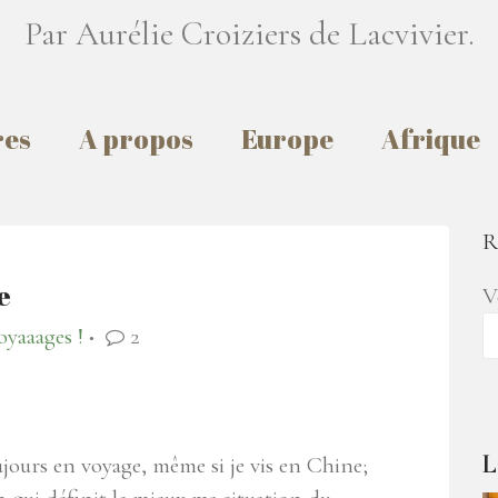
Par Aurélie Croiziers de Lacvivier.
res
A propos
Europe
Afrique
R
e
V
oyaaages !
2
●
L
jours en voyage, même si je vis en Chine;