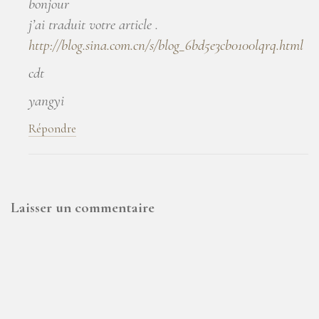
bonjour
j’ai traduit votre article .
http://blog.sina.com.cn/s/blog_6bd5e3cb0100lqrq.html
cdt
yangyi
Répondre
Laisser un commentaire