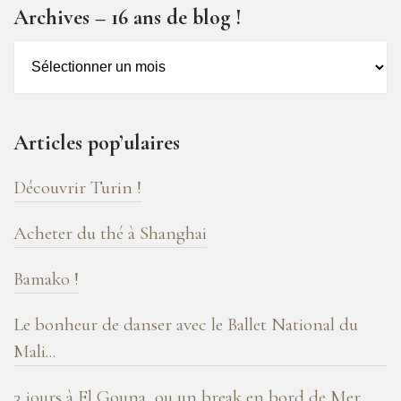
Archives – 16 ans de blog !
Archives
–
16
ans
Articles pop’ulaires
de
blog
Découvrir Turin !
!
Acheter du thé à Shanghai
Bamako !
Le bonheur de danser avec le Ballet National du
Mali...
3 jours à El Gouna, ou un break en bord de Mer