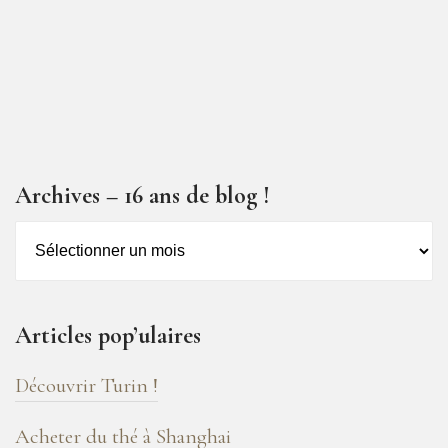
Archives – 16 ans de blog !
Archives
–
16
ans
Articles pop’ulaires
de
blog
Découvrir Turin !
!
Acheter du thé à Shanghai