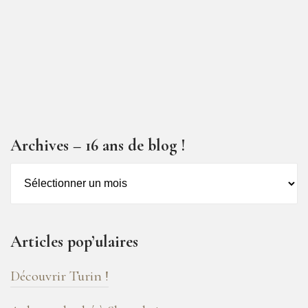
Archives – 16 ans de blog !
Archives
–
16
ans
Articles pop’ulaires
de
blog
Découvrir Turin !
!