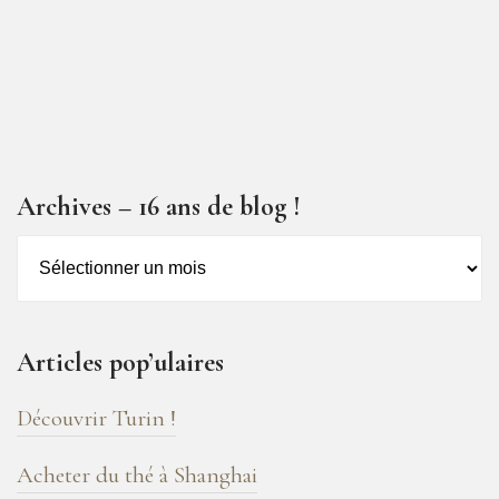
Archives – 16 ans de blog !
Archives
–
16
ans
Articles pop’ulaires
de
blog
Découvrir Turin !
!
Acheter du thé à Shanghai