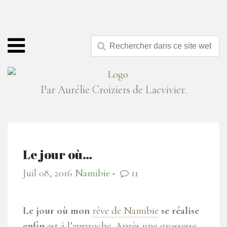
Par Aurélie Croiziers de Lacvivier.
Le jour où…
Juil 08, 2016
Namibie
11
●
Le jour où mon
rêve de Namibie
se réalise
enfin
est à l’approche. Après une grossesse,