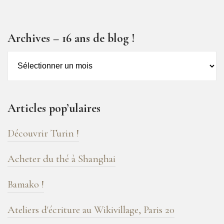
Archives – 16 ans de blog !
Archives
–
16
ans
Articles pop’ulaires
de
blog
Découvrir Turin !
!
Acheter du thé à Shanghai
Bamako !
Ateliers d'écriture au Wikivillage, Paris 20