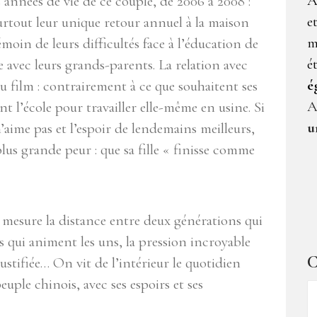
A
 années de vie de ce couple, de 2006 à 2008 :
e
urtout leur unique retour annuel à la maison
m
oin de leurs difficultés face à l’éducation de
é
e avec leurs grands-parents. La relation avec
é
 du film : contrairement à ce que souhaitent ses
A
 l’école pour travailler elle-même en usine. Si
u
 n’aime pas et l’espoir de lendemains meilleurs,
plus grande peur : que sa fille « finisse comme
mesure la distance entre deux générations qui
s qui animent les uns, la pression incroyable
C
justifiée… On vit de l’intérieur le quotidien
uple chinois, avec ses espoirs et ses
C
d