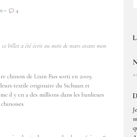
en
4
●
L
t ; ce billet a été écrit au mois de mars avant mon
N
»
e chinois de Lixin Fan sorti en 2009.
lleurs textile originaire du Sichuan et
e il y en a des millions dans les banlieues
D
 chinoises.
J
m
q