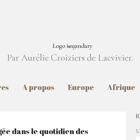
Par Aurélie Croiziers de Lacvivier.
res
A propos
Europe
Afrique
R
ée dans le quotidien des
V