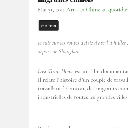
Mai 31, 2011
Art
La Chine au quotidi
●
cinéma
Je suis sur les routes d’Asie d’avril à juille
départ de Shanghai…
Last Train Home
est un film documentair
Il relate l’histoire d’un couple de travai
travaillant à Canton, des migrants comm
industrielles de toutes les grandes villes