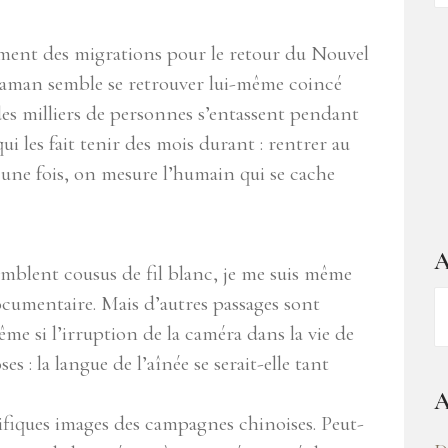
ar
oment des migrations pour le retour du Nouvel
raman semble se retrouver lui-même coincé
es milliers de personnes s’entassent pendant
ui les fait tenir des mois durant : rentrer au
ur une fois, on mesure l’humain qui se cache
A
semblent cousus de fil blanc, je me suis même
A
ocumentaire. Mais d’autres passages sont
–
me si l’irruption de la caméra dans la vie de
1
s : la langue de l’aînée se serait-elle tant
a
A
d
ifiques images des campagnes chinoises. Peut-
b