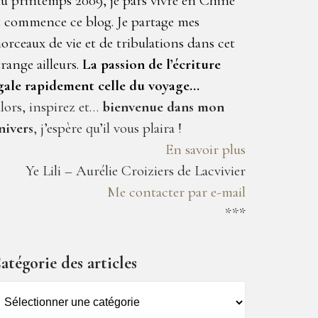
u printemps 2009, je pars vivre en Chine
t commence ce blog. Je partage mes
orceaux de vie et de tribulations dans cet
trange ailleurs.
La passion de l’écriture
gale rapidement celle du voyage…
lors, inspirez et…
bienvenue dans mon
nivers
, j’espère qu’il vous plaira !
En savoir plus
Ye Lili – Aurélie Croiziers de Lacvivier
Me contacter par e-mail
***
atégorie des articles
atégorie
es