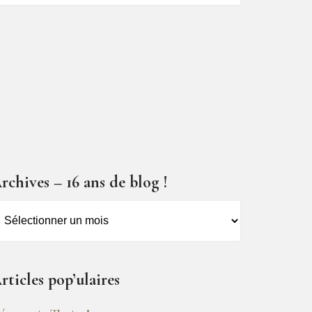
ticles
rchives – 16 ans de blog !
rchives
6
ns
rticles pop’ulaires
e
log