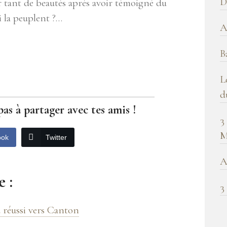
D
 tant de beautés après avoir témoigné du
!
i la peuplent ?…
A
B
L
d
pas à partager avec tes amis !
3
M
ook
Twitter
A
 :
3
 réussi vers Canton