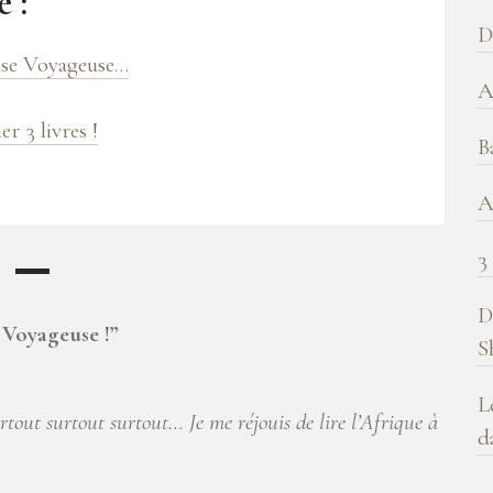
 :
b
D
!
use Voyageuse…
A
r 3 livres !
B
A
3
D
 Voyageuse !
”
S
L
rtout surtout surtout… Je me réjouis de lire l’Afrique à
d