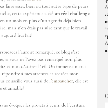
pas faire assez bien ou tout autre type de peurs
A
nche, cette expérience a été
un réel challenge
e
e en un mois en plus d’un agenda déjà bien
m
aire, mais n’en étais pas sûre tant que le travail
é
 aujourd’hui fait!
é
A
u
perspicaces l’auront remarqué, ce blog s’est
e, si vous ne l’avez pas remarqué non plus.
its
et non d’attirer l’œil. Un immense merci
 à répondre à mes attentes et recréer mon
ous conseille vous aussi de
l’embaucher
, elle est
e et aimable!
C
ans évoquer les projets à venir: de l’écriture
C