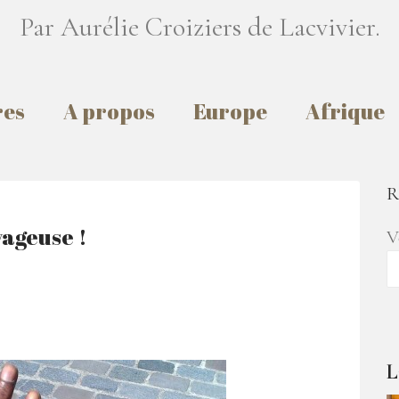
Par Aurélie Croiziers de Lacvivier.
res
A propos
Europe
Afrique
R
yageuse !
V
L