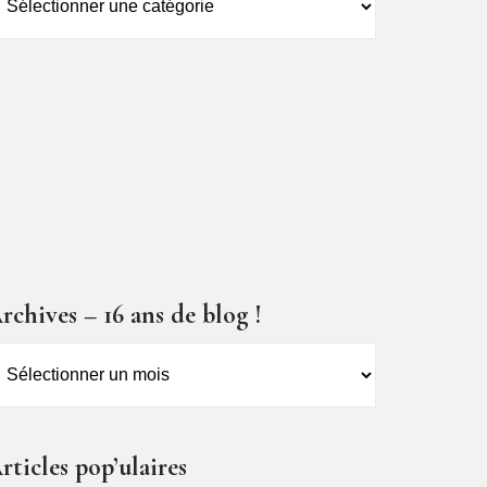
es
ticles
rchives – 16 ans de blog !
rchives
6
ns
rticles pop’ulaires
e