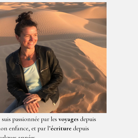
e suis passionnée par les
voyages
depuis
on enfance, et par l’
écriture
depuis
uelques années.