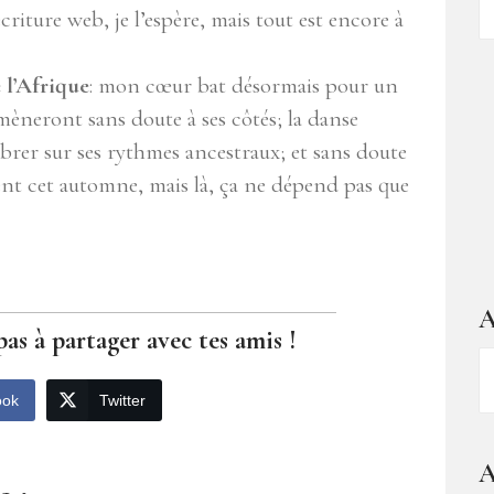
d
riture web, je l’espère, mais tout est encore à
ar
 l’Afrique
: mon cœur bat désormais pour un
èneront sans doute à ses côtés; la danse
vibrer sur ses rythmes ancestraux; et sans doute
nt cet automne, mais là, ça ne dépend pas que
A
pas à partager avec tes amis !
A
–
ook
Twitter
1
a
A
d