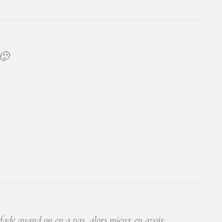
 🙂
nt fade quand on en a pas, alors mieux en avoir