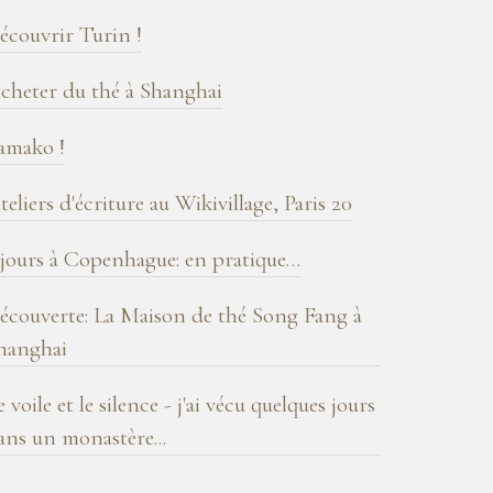
log
écouvrir Turin !
cheter du thé à Shanghai
amako !
teliers d'écriture au Wikivillage, Paris 20
 jours à Copenhague: en pratique…
écouverte: La Maison de thé Song Fang à
hanghai
e voile et le silence - j'ai vécu quelques jours
ans un monastère...