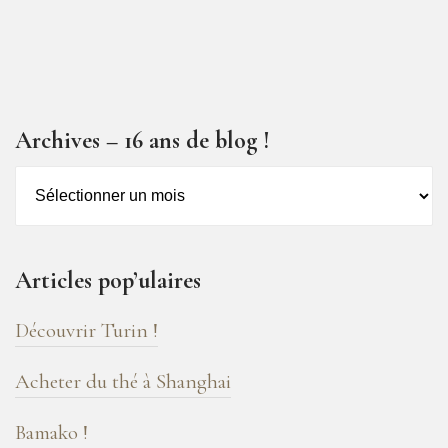
Archives – 16 ans de blog !
Archives
–
16
ans
Articles pop’ulaires
de
blog
Découvrir Turin !
!
Acheter du thé à Shanghai
Bamako !