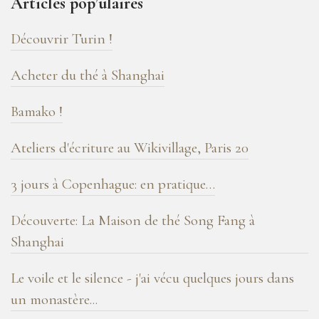
Articles pop’ulaires
de
blog
Découvrir Turin !
!
Acheter du thé à Shanghai
Bamako !
Ateliers d'écriture au Wikivillage, Paris 20
3 jours à Copenhague: en pratique…
Découverte: La Maison de thé Song Fang à
Shanghai
Le voile et le silence - j'ai vécu quelques jours dans
un monastère...