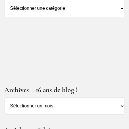
Catégorie
des
articles
Archives – 16 ans de blog !
Archives
–
16
ans