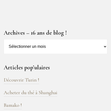
Archives – 16 ans de blog !
Archives
–
16
ans
Articles pop’ulaires
de
blog
Découvrir Turin !
!
Acheter du thé à Shanghai
Bamako !