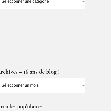
es
ticles
rchives – 16 ans de blog !
rchives
6
ns
rticles pop’ulaires
e