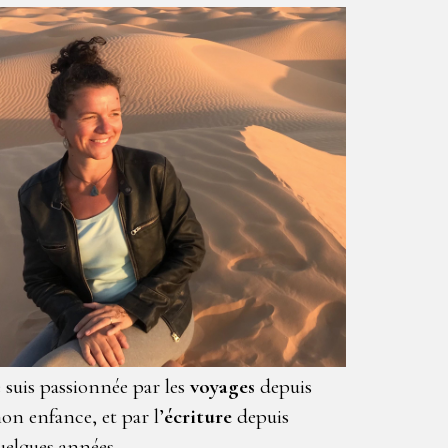
e suis passionnée par les
voyages
depuis
on enfance, et par l’
écriture
depuis
uelques années.