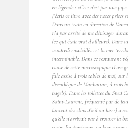
en légende : «Ceci n’est pas une pipe
J’écris ce livre avec des notes prise
Dans un train en direction de Vanco
n’a pas arrêté de me dévisager durant
(ce qui était vrai d’ailleurs). Dans
vendredi ensoleillé… et la mer terrib
interminable. Dans ce restaurant vé
cause de cette microscopique chose gr
fille assise à trois tables de moi, su
discothèque de Manhattan, à trois h
bagels). Dans les toilettes du Shed 
Saint-Laurent, fréquenté par de jeu
lancent des clins d’œil au laser) avec
qu’elle n’arrivait pas à trouver la b
corps. En Amérique, on bouge sans ce