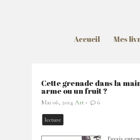
Accueil
Mes liv
Cette grenade dans la main
arme ou un fruit ?
Mai 06, 2014
Art
6
●
lecture
J’avais ente