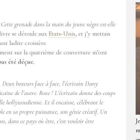
r
Cette grenade dans la main du jeune nègre est-elle
livre se déroule aux
Etats-Unis
, et j’y mettais
nt ladite croisière.
ement sur la quatrième de couverture m’ont
 pas été déçue.
s. Deux boxeurs face à face, l’écrivain Dany
ricaine de l’autre. Boxe ! L’écrivain donne des coups
lle hollywoodienne. Et il encaisse, célébrant le
e en sa propre puissance, son génie créatif. Un
J
s, dans ce pays où être, c’est vouloir être
m
q