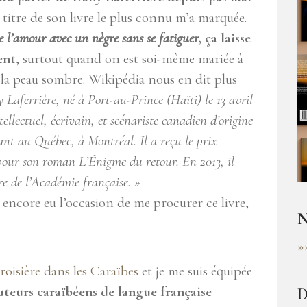
titre de son livre le plus connu m’a marquée.
 l’amour avec un nègre sans se fatiguer
, ça laisse
ent
, surtout quand on est soi-même mariée à
a peau sombre. Wikipédia nous en dit plus
 Laferrière, né à Port-au-Prince (Haïti) le 13 avril
tellectuel, écrivain, et scénariste canadien d’origine
ant au Québec, à Montréal. Il a reçu le prix
pour son roman L’Énigme du retour. En 2013, il
e de l’Académie française. »
s encore eu l’occasion de me procurer ce livre,
N
»
roisière dans les Caraïbes
et je me suis équipée
uteurs caraïbéens de langue française
D