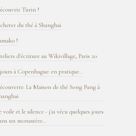
log
écouvrir Turin !
cheter du thé à Shanghai
amako !
teliers d'écriture au Wikivillage, Paris 20
 jours à Copenhague: en pratique…
écouverte: La Maison de thé Song Fang à
hanghai
e voile et le silence - j'ai vécu quelques jours
ans un monastère...