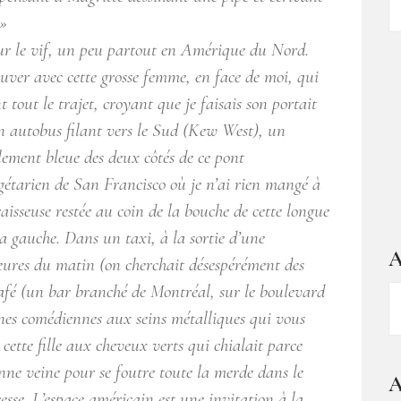
d
.»
ar
s sur le vif, un peu partout en Amérique du Nord.
uver avec cette grosse femme, en face de moi, qui
 tout le trajet, croyant que je faisais son portait
 un autobus filant vers le Sud (Kew West), un
lement bleue des deux côtés de ce pont
gétarien de San Francisco où je n’ai rien mangé à
aisseuse restée au coin de la bouche de cette longue
r la gauche. Dans un taxi, à la sortie d’une
A
eures du matin (on cherchait désespérément des
Café (un bar branché de Montréal, sur le boulevard
A
nes comédiennes aux seins métalliques qui vous
–
1
 cette fille aux cheveux verts qui chialait parce
a
onne veine pour se foutre toute la merde dans le
A
d
sse. L’espace américain est une invitation à la