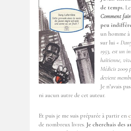
de temps.
Le 
Comment faire
peu indiffér
un homme à l
sur lui
« Dany
1953, est un in
haïtienne, viv
Médicis 2009 
devient membr
Je n’avais pa
ni aucun autre de cet auteur.
Et puis je me suis préparée à partir en
c
de nombreux livres.
Je cherchais des a