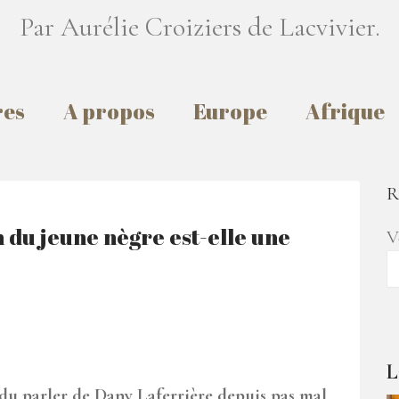
Par Aurélie Croiziers de Lacvivier.
res
A propos
Europe
Afrique
R
 du jeune nègre est-elle une
V
L
ndu parler de Dany Laferrière depuis pas mal