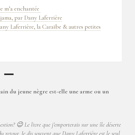
re m’a enchantée
yjama, par Dany Laferrière
any Laferrière, la Caraïbe & autres petites
ain du jeune nègre est-elle une arme ou un
stion? 😉 Le livre que j’emporterais sur une île déserte
 retour. Je dis souvent que Dany Laferrière est le seul