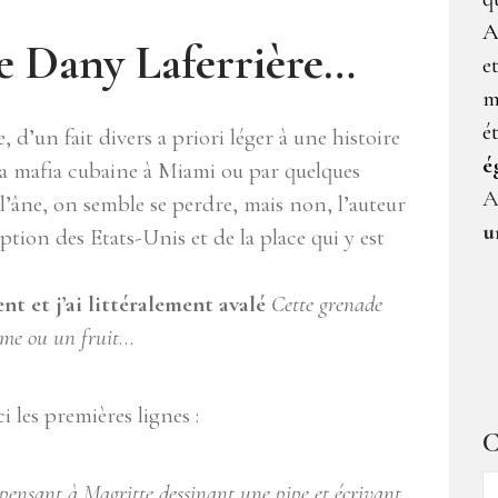
A
 de Dany Laferrière…
e
m
é
 d’un fait divers a priori léger à une histoire
é
la mafia cubaine à Miami ou par quelques
A
l’âne, on semble se perdre, mais non, l’auteur
u
tion des Etats-Unis et de la place qui y est
ent et j’ai littéralement avalé
Cette grenade
rme ou un fruit
…
ci les premières lignes :
C
C
n pensant à Magritte dessinant une pipe et écrivant