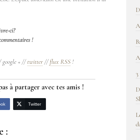
b
D
!
A
vre-ci?
 commentaires !
B
A
/ google + //
twitter
//
flux RSS
!
3
pas à partager avec tes amis !
D
S
ook
Twitter
L
d
 :