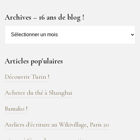
Archives – 16 ans de blog !
Archives
–
16
ans
Articles pop’ulaires
de
blog
Découvrir Turin !
!
Acheter du thé à Shanghai
Bamako !
Ateliers d'écriture au Wikivillage, Paris 20