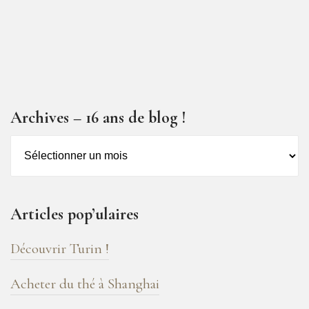
Archives – 16 ans de blog !
Archives
–
16
ans
Articles pop’ulaires
de
blog
Découvrir Turin !
!
Acheter du thé à Shanghai