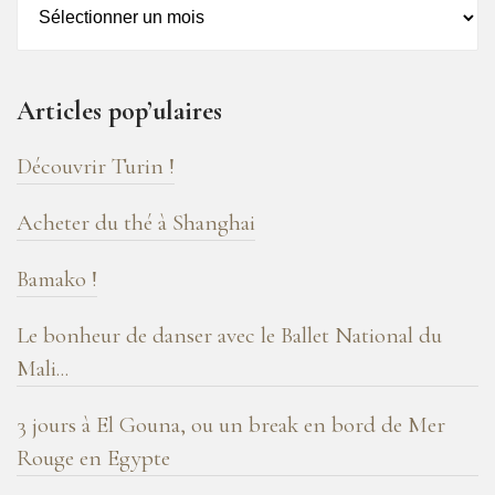
–
16
ans
Articles pop’ulaires
de
blog
Découvrir Turin !
!
Acheter du thé à Shanghai
Bamako !
Le bonheur de danser avec le Ballet National du
Mali...
3 jours à El Gouna, ou un break en bord de Mer
Rouge en Egypte