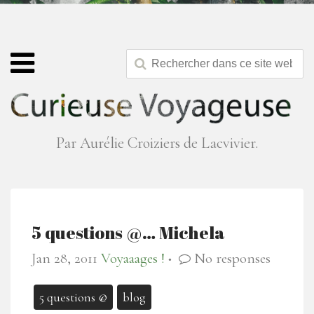
Par Aurélie Croiziers de Lacvivier.
5 questions @… Michela
Jan 28, 2011
Voyaaages !
No responses
●
5 questions @
blog