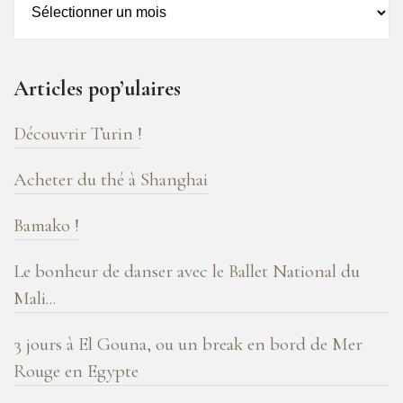
–
16
ans
Articles pop’ulaires
de
blog
Découvrir Turin !
!
Acheter du thé à Shanghai
Bamako !
Le bonheur de danser avec le Ballet National du
Mali...
3 jours à El Gouna, ou un break en bord de Mer
Rouge en Egypte