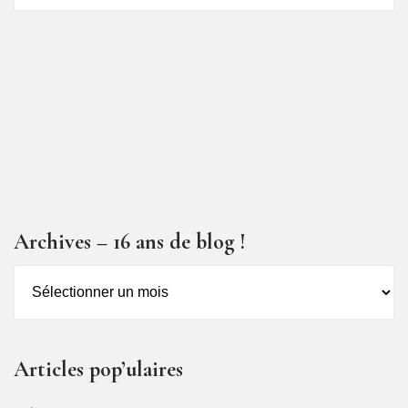
articles
Archives – 16 ans de blog !
Archives
–
16
ans
Articles pop’ulaires
de
blog