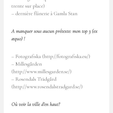
trente sur place)
– dernière flânerie à Gamla Stan
A manquer sous aucun prétexte: mon top 3 (ex
æquo) !
– Fotografiska (http://fotografiska.eu/)
– Millesgården
(http://www.millesgarden.se/)
– Rosendals Trädgård
(http://www.rosendalstradgard.se/)
Où voir la ville d’en haut?