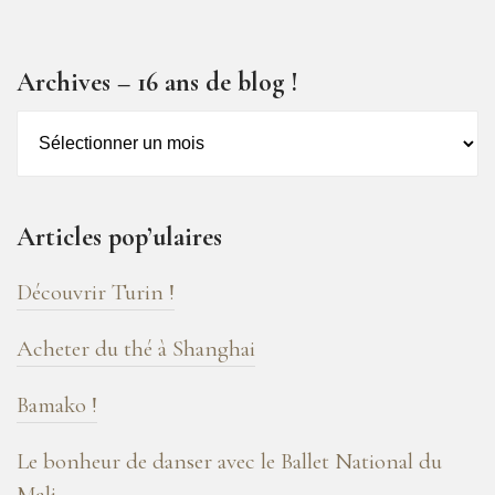
Archives – 16 ans de blog !
Archives
–
16
ans
Articles pop’ulaires
de
blog
Découvrir Turin !
!
Acheter du thé à Shanghai
Bamako !
Le bonheur de danser avec le Ballet National du
Mali...