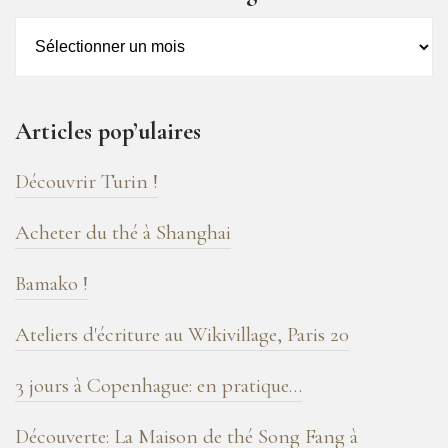
Archives
–
16
ans
Articles pop’ulaires
de
blog
Découvrir Turin !
!
Acheter du thé à Shanghai
Bamako !
Ateliers d'écriture au Wikivillage, Paris 20
3 jours à Copenhague: en pratique…
Découverte: La Maison de thé Song Fang à