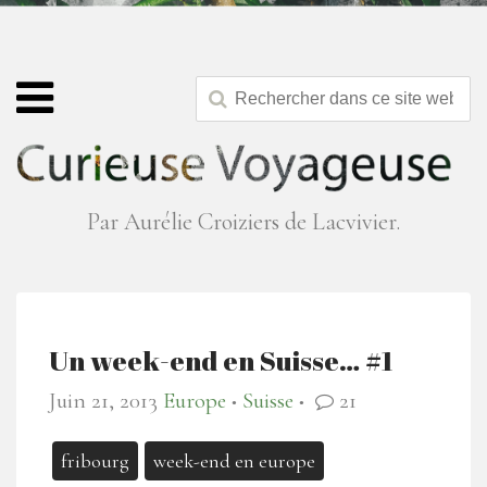
Par Aurélie Croiziers de Lacvivier.
Un week-end en Suisse… #1
Juin 21, 2013
Europe
Suisse
21
●
●
fribourg
week-end en europe