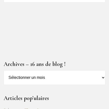
articles
Archives – 16 ans de blog !
Archives
–
16
ans
Articles pop’ulaires
de
blog