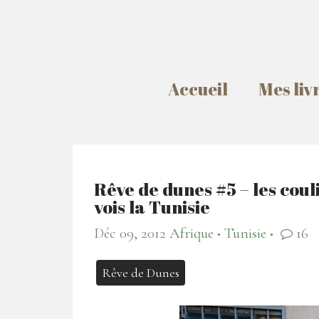
Accueil
Mes liv
Rêve de dunes #5 – les cou
vois la Tunisie
Déc 09, 2012
Afrique
Tunisie
16
●
●
Rêve de Dunes