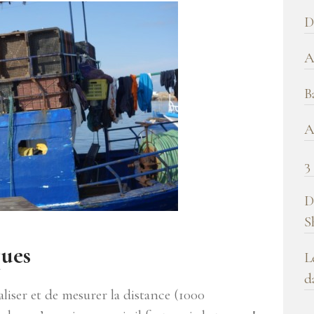
b
D
!
A
B
A
3
D
S
ques
L
d
liser et de mesurer la distance (1000