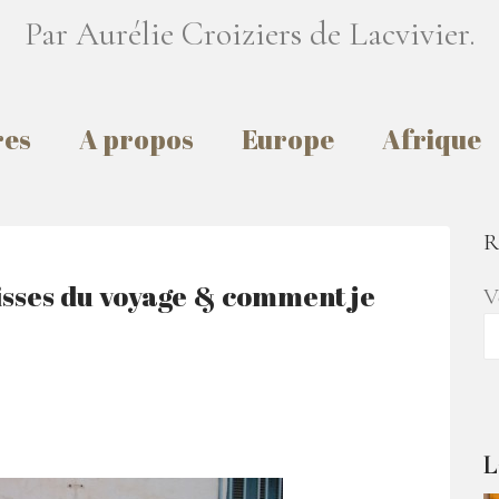
Par Aurélie Croiziers de Lacvivier.
res
A propos
Europe
Afrique
R
lisses du voyage & comment je
V
L