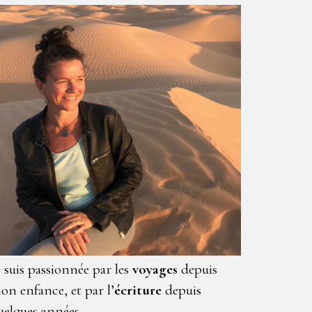
e suis passionnée par les
voyages
depuis
on enfance, et par l’
écriture
depuis
uelques années.