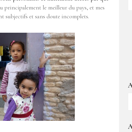
d
vu principalement le meilleur du pays, et mes
ar
t subjectifs et sans doute incomplets.
A
A
–
1
a
A
d