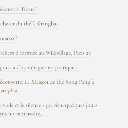
log
écouvrir Turin !
cheter du thé à Shanghai
amako !
teliers d'écriture au Wikivillage, Paris 20
 jours à Copenhague: en pratique…
écouverte: La Maison de thé Song Fang à
hanghai
e voile et le silence - j'ai vécu quelques jours
ans un monastère...