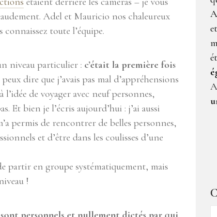
ctions
étaient derrière les caméras – je vous
A
 chaudement. Adel et Mauricio nos chaleureux
e
 connaissez toute l’équipe.
m
é
n niveau particulier :
c’était la première fois
é
Je peux dire que j’avais pas mal d’appréhensions
A
 à l’idée de voyager avec neuf personnes,
u
. Et bien je l’écris aujourd’hui : j’ai aussi
m’a permis de rencontrer de belles personnes,
ssionnels et d’être dans les coulisses d’une
 de partir en groupe systématiquement, mais
niveau !
C
C
ici sont personnels et nullement dictés par qui