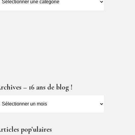
es
ticles
rchives – 16 ans de blog !
rchives
6
ns
rticles pop’ulaires
e