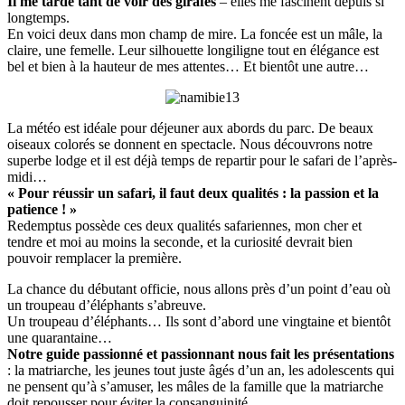
Il me tarde tant de voir des girafes
– elles me fascinent depuis si
longtemps.
En voici deux dans mon champ de mire. La foncée est un mâle, la
claire, une femelle. Leur silhouette longiligne tout en élégance est
bel et bien à la hauteur de mes attentes… Et bientôt une autre…
La météo est idéale pour déjeuner aux abords du parc. De beaux
oiseaux colorés se donnent en spectacle. Nous découvrons notre
superbe lodge et il est déjà temps de repartir pour le safari de l’après-
midi…
« Pour réussir un safari, il faut deux qualités : la passion et la
patience ! »
Redemptus possède ces deux qualités safariennes, mon cher et
tendre et moi au moins la seconde, et la curiosité devrait bien
pouvoir remplacer la première.
La chance du débutant officie, nous allons près d’un point d’eau où
un troupeau d’éléphants s’abreuve.
Un troupeau d’éléphants… Ils sont d’abord une vingtaine et bientôt
une quarantaine…
Notre guide passionné et passionnant nous fait les présentations
: la matriarche, les jeunes tout juste âgés d’un an, les adolescents qui
ne pensent qu’à s’amuser, les mâles de la famille que la matriarche
doit repousser pour éviter la consanguinité…