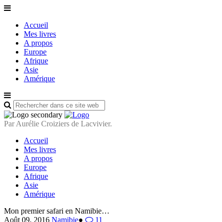
Accueil
Mes livres
A propos
Europe
Afrique
Asie
Amérique
Par Aurélie Croiziers de Lacvivier.
Accueil
Mes livres
A propos
Europe
Afrique
Asie
Amérique
Mon premier safari en Namibie…
Août 09, 2016
Namibie
●
11