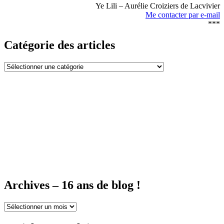
Ye Lili – Aurélie Croiziers de Lacvivier
Me contacter par e-mail
***
Catégorie des articles
Catégorie
des
articles
Archives – 16 ans de blog !
Archives
–
16