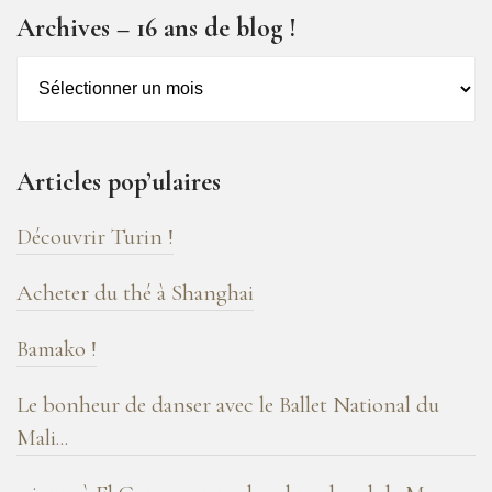
Archives – 16 ans de blog !
Archives
–
16
ans
Articles pop’ulaires
de
blog
Découvrir Turin !
!
Acheter du thé à Shanghai
Bamako !
Le bonheur de danser avec le Ballet National du
Mali...