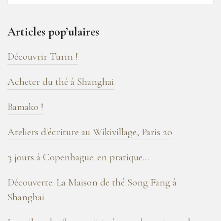
16
ans
Articles pop’ulaires
de
blog
Découvrir Turin !
!
Acheter du thé à Shanghai
Bamako !
Ateliers d'écriture au Wikivillage, Paris 20
3 jours à Copenhague: en pratique…
Découverte: La Maison de thé Song Fang à
Shanghai