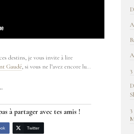
b
D
!
A
B
A
 destins, je vous invite à lire
nt Gaudé
, si vous ne l’avez encore lu…
3
D
t…
S
3
pas à partager avec tes amis !
M
ook
Twitter