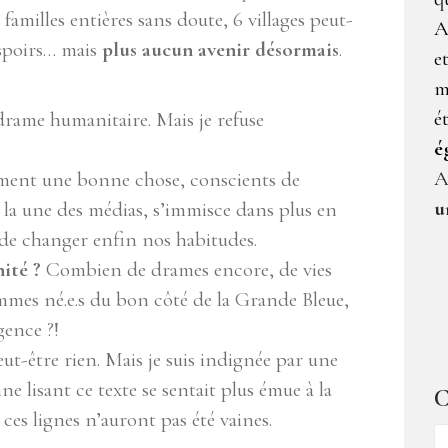
 familles entières sans doute, 6 villages peut-
A
espoirs… mais
plus aucun avenir désormais
.
e
m
é
e drame humanitaire. Mais je refuse
é
A
iment une bonne chose, conscients de
u
n la une des médias, s’immisce dans plus en
 de changer enfin nos habitudes.
ité ?
Combien de drames encore, de vies
ommes né.e.s du bon côté de la Grande Bleue,
gence ?!
ut-être rien. Mais je suis indignée par une
nne lisant ce texte se sentait plus émue à la
C
ces lignes n’auront pas été vaines.
C