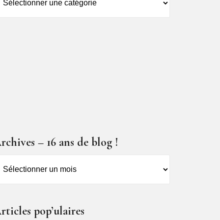
es
ticles
rchives – 16 ans de blog !
rchives
6
ns
rticles pop’ulaires
e