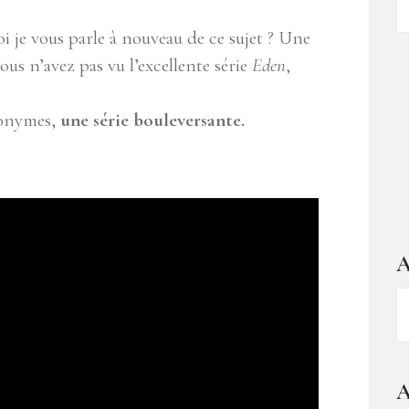
d
je vous parle à nouveau de ce sujet ? Une
ar
vous n’avez pas vu l’excellente série
Eden
,
nonymes,
une série bouleversante.
A
A
–
1
a
A
d