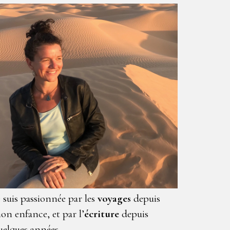
e suis passionnée par les
voyages
depuis
on enfance, et par l’
écriture
depuis
uelques années.