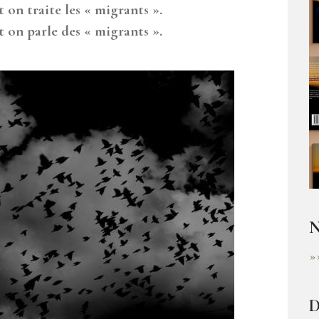
t on traite les « migrants ».
t on parle des « migrants ».
N
»
D