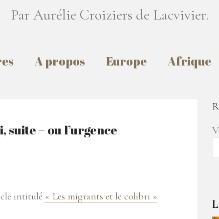
Par Aurélie Croiziers de Lacvivier.
res
A propos
Europe
Afrique
R
i, suite – ou l’urgence
V
icle intitulé
« Les migrants et le colibri »
.
L