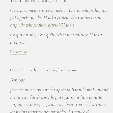
Ye Lili
1 février 2010 à 15 h 35 min
C’est justement sur cette même source, wikipedia, que
j’ai appris que les Hakka étaient des Chinois Han…
http://fr.wikipedia.org/wiki/Hakka
Ce qui est sûr, c’est qu’il existe une culture Hakka
propre !
Répondre
Gabrielle
20 décembre 2013 à 11 h 22 min
Bonjour,
j’arrive plusieurs années après la bataille mais quand
même ça m’intéresse ! Je pars faire un film dans le
Fujian cet hiver, et j’aimerais bien trouver les Tulou
les moins touristiques possibles. La vallée de