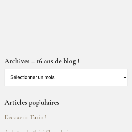
Archives – 16 ans de blog !
Archives
–
16
ans
Articles pop’ulaires
de
blog
Découvrir Turin !
!