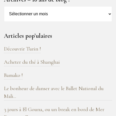
Archives
–
16
ans
Articles pop’ulaires
de
blog
Découvrir Turin !
!
Acheter du thé à Shanghai
Bamako !
Le bonheur de danser avec le Ballet National du
Mali...
3 jours à El Gouna, ou un break en bord de Mer