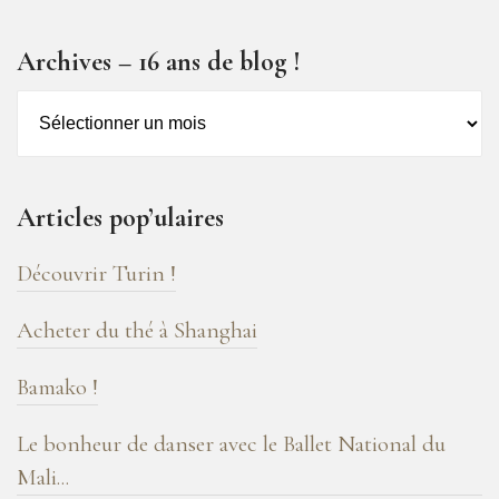
Archives – 16 ans de blog !
Archives
–
16
ans
Articles pop’ulaires
de
blog
Découvrir Turin !
!
Acheter du thé à Shanghai
Bamako !
Le bonheur de danser avec le Ballet National du
Mali...