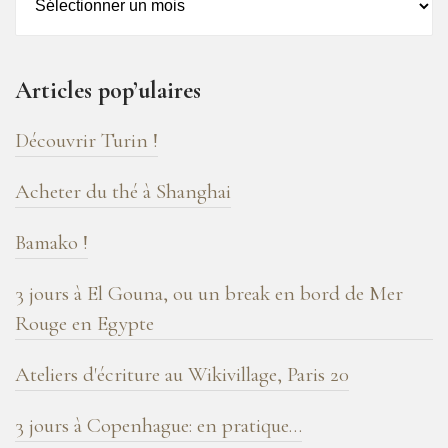
–
16
ans
Articles pop’ulaires
de
blog
Découvrir Turin !
!
Acheter du thé à Shanghai
Bamako !
3 jours à El Gouna, ou un break en bord de Mer
Rouge en Egypte
Ateliers d'écriture au Wikivillage, Paris 20
3 jours à Copenhague: en pratique…