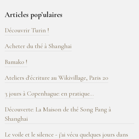
16
ans
Articles pop’ulaires
de
blog
Découvrir Turin !
!
Acheter du thé à Shanghai
Bamako !
Ateliers d'écriture au Wikivillage, Paris 20
3 jours à Copenhague: en pratique…
Découverte: La Maison de thé Song Fang à
Shanghai
Le voile et le silence - j'ai vécu quelques jours dans